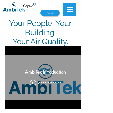
Log-in
Your People. Your
Building.
Your Air Quality.
AmbiTek Introduction
Video afspelen