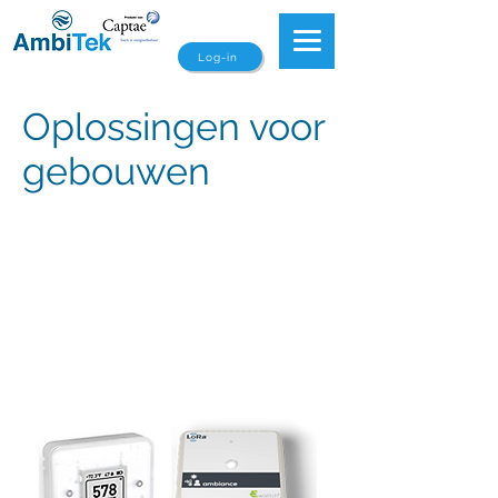
Log-in
Oplossingen voor
gebouwen
In geen branche is op dit moment zoveel
aandacht voor luchtkwaliteit als in
gebouwen en op scholen. En terecht,
een goede luchtkwaliteit is essentieel
voor de gezondheid, beleving en
prestaties van de mensen. De
meetsystemen van AmbiTek zijn zo
opgezet dat ze goed bij
gebouwbeheerders passen.